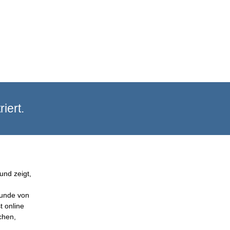
iert.
und zeigt,
Kunde von
t online
chen,