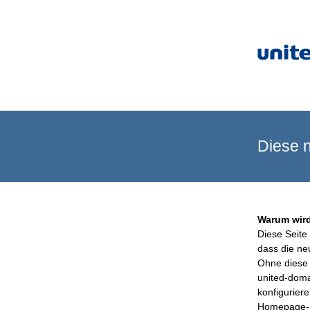
Diese n
Warum wird
Diese Seite 
dass die ne
Ohne diese 
united-doma
konfigurier
Homepage-B